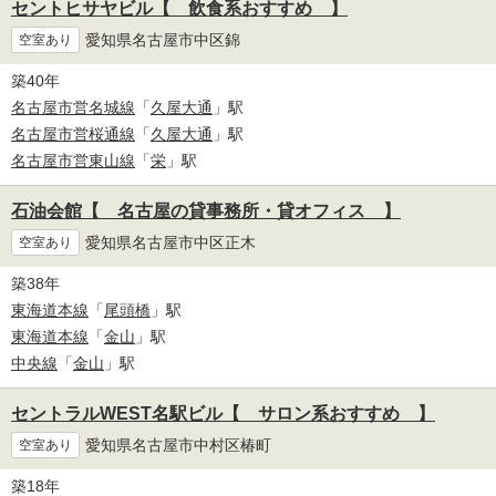
セントヒサヤビル【 飲食系おすすめ 】
愛知県名古屋市中区錦
空室あり
築40年
名古屋市営名城線
「
久屋大通
」駅
名古屋市営桜通線
「
久屋大通
」駅
名古屋市営東山線
「
栄
」駅
石油会館【 名古屋の貸事務所・貸オフィス 】
愛知県名古屋市中区正木
空室あり
築38年
東海道本線
「
尾頭橋
」駅
東海道本線
「
金山
」駅
中央線
「
金山
」駅
セントラルWEST名駅ビル【 サロン系おすすめ 】
愛知県名古屋市中村区椿町
空室あり
築18年