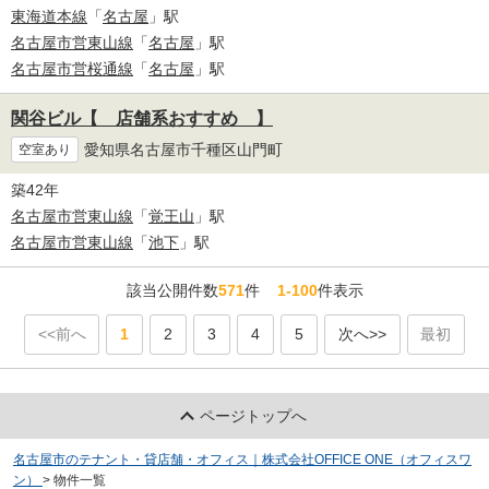
東海道本線
「
名古屋
」駅
名古屋市営東山線
「
名古屋
」駅
名古屋市営桜通線
「
名古屋
」駅
関谷ビル【 店舗系おすすめ 】
愛知県名古屋市千種区山門町
空室あり
築42年
名古屋市営東山線
「
覚王山
」駅
名古屋市営東山線
「
池下
」駅
該当公開件数
571
件
1-100
件表示
<<前へ
1
2
3
4
5
次へ>>
最初
ページトップへ
名古屋市のテナント・貸店舗・オフィス｜株式会社OFFICE ONE（オフィスワ
ン）
>
物件一覧