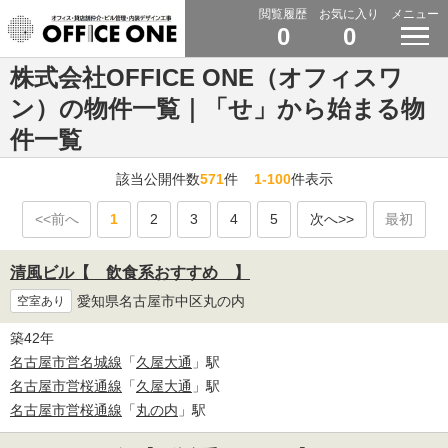
閲覧履歴
お気に入り
メニュー
0
0
株式会社OFFICE ONE（オフィスワ
ン）の物件一覧｜「せ」から始まる物
件一覧
該当公開件数
571
件
1-100
件表示
<<前へ
1
2
3
4
5
次へ>>
最初
清風ビル【 飲食系おすすめ 】
愛知県名古屋市中区丸の内
空室あり
築42年
名古屋市営名城線
「
久屋大通
」駅
名古屋市営桜通線
「
久屋大通
」駅
名古屋市営桜通線
「
丸の内
」駅