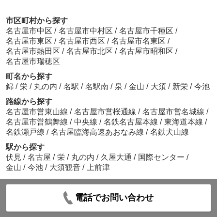
市区町村から探す
名古屋市中区
/
名古屋市中村区
/
名古屋市千種区
/
名古屋市東区
/
名古屋市西区
/
名古屋市名東区
/
名古屋市熱田区
/
名古屋市北区
/
名古屋市昭和区
/
名古屋市瑞穂区
町名から探す
錦
/
栄
/
丸の内
/
名駅
/
名駅南
/
泉
/
金山
/
大須
/
新栄
/
今池
路線から探す
名古屋市営東山線
/
名古屋市営桜通線
/
名古屋市営名城線
/
名古屋市営鶴舞線
/
中央線
/
名鉄名古屋本線
/
東海道本線
/
名鉄瀬戸線
/
名古屋臨海高速あおなみ線
/
名鉄犬山線
駅から探す
伏見
/
名古屋
/
栄
/
丸の内
/
久屋大通
/
国際センター
/
金山
/
今池
/
大須観音
/
上前津
電話でお問い合わせ