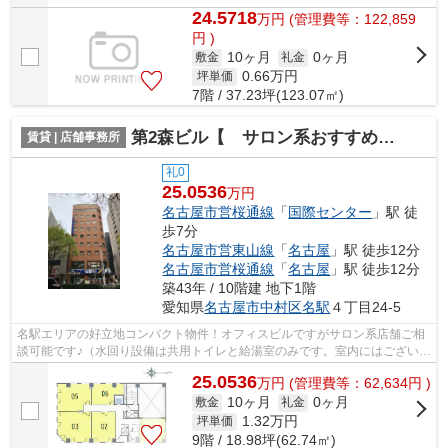
24.5718
万
円
(管理費等：122,859
円 )
10ヶ月
0ヶ月
敷金
礼金
0.66
万円
坪単価
7階 / 37.23坪(123.07㎡)
第2森ビル【 サロン系おすすめ 】
賃貸 | 店舗事務所
礼0
25.0536
万円
名古屋市営桜通線
「
国際センター
」駅 徒
歩7分
名古屋市営東山線
「
名古屋
」駅 徒歩12分
名古屋市営桜通線
「
名古屋
」駅 徒歩12分
築43年 / 10階建 地下1階
愛知県
名古屋市中村区
名駅
４丁目24-5
名駅エリアの好立地コンパクト物件！オフィスビルですがサロン系店舗ご相
談可能です♪（水回り設備は共用トイレと給湯室のみです。室内にはございま
せん。）
25.0536
万
円
(管理費等：62,634円 )
10ヶ月
0ヶ月
敷金
礼金
1.32
万円
坪単価
9階 / 18.98坪(62.74㎡)