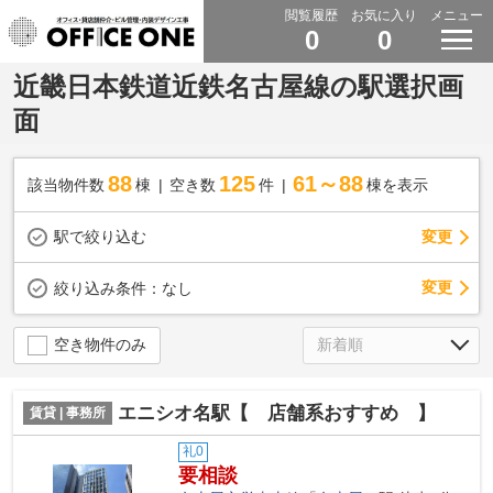
閲覧履歴
お気に入り
メニュー
0
0
近畿日本鉄道近鉄名古屋線の駅選択画
面
88
125
61～88
該当物件数
棟
空き数
件
棟を表示
駅で絞り込む
変更
変更
絞り込み条件：
なし
空き物件のみ
エニシオ名駅【 店舗系おすすめ 】
賃貸 | 事務所
礼0
要相談