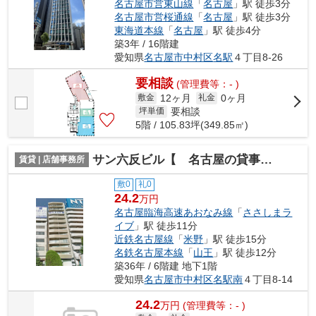
名古屋市営東山線
「
名古屋
」駅 徒歩3分
名古屋市営桜通線
「
名古屋
」駅 徒歩3分
東海道本線
「
名古屋
」駅 徒歩4分
築3年 / 16階建
愛知県
名古屋市中村区
名駅
４丁目8-26
要相談
(管理費等：- )
12ヶ月
0ヶ月
敷金
礼金
要相談
坪単価
5階 / 105.83坪(349.85㎡)
サン六反ビル【 名古屋の貸事務所・貸オフィス 】
賃貸 | 店舗事務所
敷0
礼0
24.2
万円
名古屋臨海高速あおなみ線
「
ささしまラ
イブ
」駅 徒歩11分
近鉄名古屋線
「
米野
」駅 徒歩15分
名鉄名古屋本線
「
山王
」駅 徒歩12分
築36年 / 6階建 地下1階
愛知県
名古屋市中村区
名駅南
４丁目8-14
24.2
万
円
(管理費等：- )