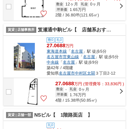
12ヶ月
0ヶ月
敷金
礼金
1.65
万円
坪単価
2階 / 36.80坪(121.65㎡)
笈瀬通中駒ビル【 店舗系おすすめ 】
賃貸 | 店舗事務所
敷0
礼0
27.0688
万円
東海道本線
「
名古屋
」駅 徒歩5分
名古屋市営東山線
「
名古屋
」駅 徒歩5分
中央線
「
名古屋
」駅 徒歩9分
築42年 / 4階建
愛知県
名古屋市中村区
太閤
３丁目2-12
27.0688
万
円
(管理費等：33,836円 )
0ヶ月
敷金
-
礼金
1.76
万円
坪単価
4階 / 15.38坪(50.85㎡)
NSビル【 1階路面店 】
賃貸 | 店舗一部
礼0