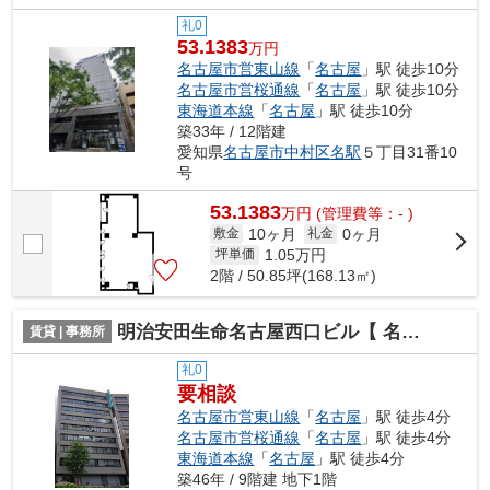
礼0
53.1383
万円
名古屋市営東山線
「
名古屋
」駅 徒歩10分
名古屋市営桜通線
「
名古屋
」駅 徒歩10分
東海道本線
「
名古屋
」駅 徒歩10分
築33年 / 12階建
愛知県
名古屋市中村区
名駅
５丁目31番10
号
53.1383
万
円
(管理費等：- )
10ヶ月
0ヶ月
敷金
礼金
1.05
万円
坪単価
2階 / 50.85坪(168.13㎡)
明治安田生命名古屋西口ビル【 名古屋の貸事務所・貸オフィス 】
賃貸 | 事務所
礼0
要相談
名古屋市営東山線
「
名古屋
」駅 徒歩4分
名古屋市営桜通線
「
名古屋
」駅 徒歩4分
東海道本線
「
名古屋
」駅 徒歩4分
築46年 / 9階建 地下1階