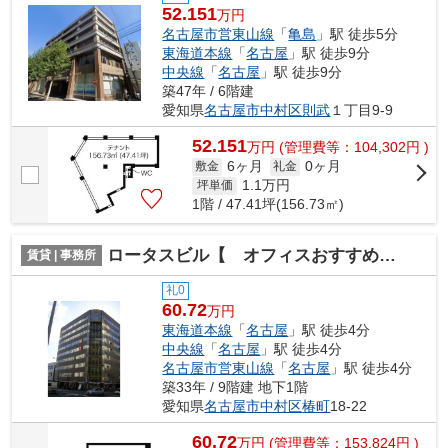
52.151
万円
名古屋市営東山線
「
亀島
」駅 徒歩5分
東海道本線
「
名古屋
」駅 徒歩9分
中央線
「
名古屋
」駅 徒歩9分
築47年 / 6階建
愛知県
名古屋市中村区
則武
１丁目9-9
52.151
万
円
(管理費等：104,302円 )
6ヶ月
0ヶ月
敷金
礼金
1.1
万円
坪単価
1階 / 47.41坪(156.73㎡)
ロータスビル【 オフィスおすすめ 】
賃貸 | 事務所
礼0
60.72
万円
東海道本線
「
名古屋
」駅 徒歩4分
中央線
「
名古屋
」駅 徒歩4分
名古屋市営東山線
「
名古屋
」駅 徒歩4分
築33年 / 9階建 地下1階
愛知県
名古屋市中村区
椿町
18-22
60.72
万
円
(管理費等：153,824円 )