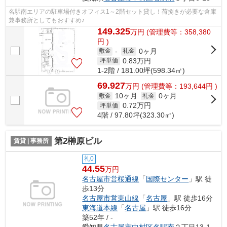
名駅南エリアの駐車場付きオフィス1～2階セット貸し！荷捌きが必要な倉庫
兼事務所としてもおすすめ♪
149.325
万
円
(管理費等：358,380
円 )
0ヶ月
敷金
-
礼金
0.83
万円
坪単価
1-2階 / 181.00坪(598.34㎡)
69.927
万
円
(管理費等：193,644円 )
10ヶ月
0ヶ月
敷金
礼金
0.72
万円
坪単価
4階 / 97.80坪(323.30㎡)
第2榊原ビル
賃貸 | 事務所
礼0
44.55
万円
名古屋市営桜通線
「
国際センター
」駅 徒
歩13分
名古屋市営東山線
「
名古屋
」駅 徒歩16分
東海道本線
「
名古屋
」駅 徒歩16分
築52年 / -
愛知県
名古屋市中村区
名駅南
２丁目13-1