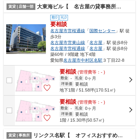
大東海ビル【 名古屋の貸事務所・貸オフィス 】
賃貸 | 店舗一部
敷0
礼0
要相談
名古屋市営桜通線
「
国際センター
」駅 徒
歩3分
名古屋市営東山線
「
名古屋
」駅 徒歩8分
名古屋市営桜通線
「
名古屋
」駅 徒歩8分
築60年 / 9階建 地下4階
愛知県
名古屋市中村区
名駅
３丁目22-8
要相談
(管理費等：- )
0ヶ月
敷金
-
礼金
要相談
坪単価
地下1階 / 51.58坪(170.51㎡)
要相談
(管理費等：- )
0ヶ月
敷金
-
礼金
要相談
坪単価
1階 / 15.30坪(50.57㎡)
リンクス名駅【 オフィスおすすめ 】
賃貸 | 事務所