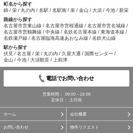
町名から探す
錦
/
栄
/
丸の内
/
名駅
/
名駅南
/
泉
/
金山
/
大須
/
今池
/
新栄
路線から探す
名古屋市営東山線
/
名古屋市営桜通線
/
名古屋市営名城線
/
名古屋市営鶴舞線
/
中央線
/
名鉄名古屋本線
/
東海道本線
/
名鉄瀬戸線
/
名古屋臨海高速あおなみ線
/
名鉄犬山線
駅から探す
伏見
/
名古屋
/
栄
/
丸の内
/
久屋大通
/
国際センター
/
金山
/
今池
/
大須観音
/
上前津
電話でお問い合わせ
営業時間：
09:00～18:00
定休日：
土日祝
ホーム
会社概要
お問い合わせ
物件リクエスト