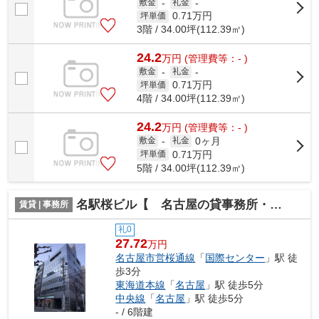
敷金
-
礼金
-
0.71
万円
坪単価
3階 / 34.00坪(112.39㎡)
24.2
万
円
(管理費等：- )
敷金
-
礼金
-
0.71
万円
坪単価
4階 / 34.00坪(112.39㎡)
24.2
万
円
(管理費等：- )
0ヶ月
敷金
-
礼金
0.71
万円
坪単価
5階 / 34.00坪(112.39㎡)
名駅桜ビル【 名古屋の貸事務所・貸オフィス 】
賃貸 | 事務所
礼0
27.72
万円
名古屋市営桜通線
「
国際センター
」駅 徒
歩3分
東海道本線
「
名古屋
」駅 徒歩5分
中央線
「
名古屋
」駅 徒歩5分
- / 6階建