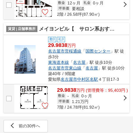
12ヶ月
0ヶ月
敷金
礼金
要相談
坪単価
2階 / 26.58坪(87.90㎡)
メイヨンビル【 サロン系おすすめ 】
賃貸 | 店舗事務所
敷0
礼0
29.9838
万円
名古屋市営桜通線
「
国際センター
」駅 徒
歩3分
東海道本線
「
名古屋
」駅 徒歩10分
名古屋市営東山線
「
名古屋
」駅 徒歩10分
築40年 / 9階建
愛知県
名古屋市中村区
名駅
４丁目17-3
29.9838
万
円
(管理費等：95,403円 )
0ヶ月
敷金
-
礼金
1.21
万円
坪単価
7階 / 24.78坪(81.92㎡)
前の30件へ