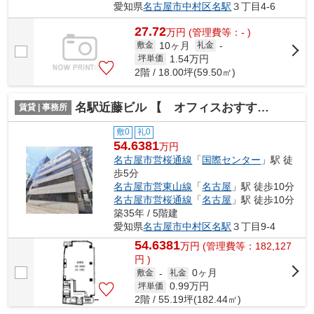
愛知県
名古屋市中村区
名駅
３丁目4-6
27.72
万
円
(管理費等：- )
10ヶ月
敷金
礼金
-
1.54
万円
坪単価
2階 / 18.00坪(59.50㎡)
名駅近藤ビル 【 オフィスおすすめ 】
賃貸 | 事務所
敷0
礼0
54.6381
万円
名古屋市営桜通線
「
国際センター
」駅 徒
歩5分
名古屋市営東山線
「
名古屋
」駅 徒歩10分
名古屋市営桜通線
「
名古屋
」駅 徒歩10分
築35年 / 5階建
愛知県
名古屋市中村区
名駅
３丁目9-4
54.6381
万
円
(管理費等：182,127
円 )
0ヶ月
敷金
-
礼金
0.99
万円
坪単価
2階 / 55.19坪(182.44㎡)