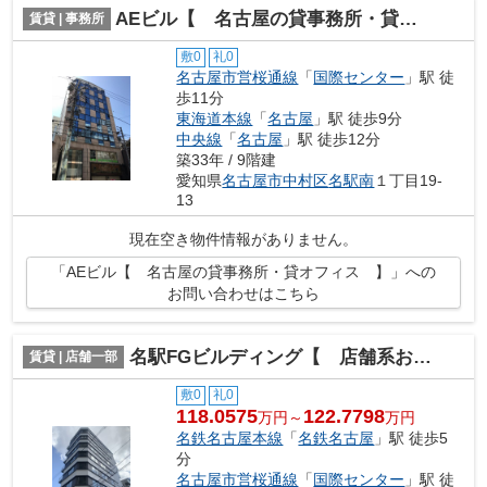
AEビル【 名古屋の貸事務所・貸オフィス 】
賃貸 | 事務所
敷0
礼0
名古屋市営桜通線
「
国際センター
」駅 徒
歩11分
東海道本線
「
名古屋
」駅 徒歩9分
中央線
「
名古屋
」駅 徒歩12分
築33年 / 9階建
愛知県
名古屋市中村区
名駅南
１丁目19-
13
現在空き物件情報がありません。
「AEビル【 名古屋の貸事務所・貸オフィス 】」への
お問い合わせはこちら
名駅FGビルディング【 店舗系おすすめ 】
賃貸 | 店舗一部
敷0
礼0
118.0575
122.7798
万円～
万円
名鉄名古屋本線
「
名鉄名古屋
」駅 徒歩5
分
名古屋市営桜通線
「
国際センター
」駅 徒