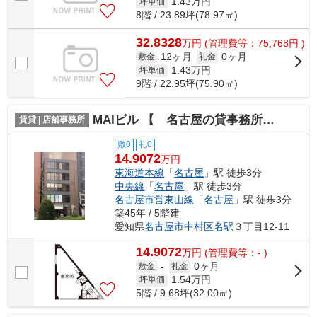
1.43
万円
坪単価
8階 / 23.89坪(78.97㎡)
32.8328
万
円
(管理費等：75,768円 )
12ヶ月
0ヶ月
敷金
礼金
1.43
万円
坪単価
9階 / 22.95坪(75.90㎡)
MAIビル 【 名古屋の貸事務所・貸オフィス 】
賃貸 | 店舗事務所
敷0
礼0
14.9072
万円
東海道本線
「
名古屋
」駅 徒歩3分
中央線
「
名古屋
」駅 徒歩3分
名古屋市営東山線
「
名古屋
」駅 徒歩3分
築45年 / 5階建
愛知県
名古屋市中村区
名駅
３丁目12-11
14.9072
万
円
(管理費等：- )
0ヶ月
敷金
-
礼金
1.54
万円
坪単価
5階 / 9.68坪(32.00㎡)