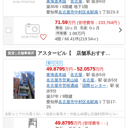
東海道本線
「
名古屋
」駅 徒歩6分
築35年 / 6階建 地下1階
愛知県
名古屋市中村区
名駅南
１丁目23-3
71.59
万
円
(管理費等：233,764円 )
10ヶ月
0ヶ月
敷金
礼金
1.08
万円
坪単価
4階 / 66.41坪(219.54㎡)
アスタービル【 店舗系おすすめ 】
賃貸 | 店舗事務所
敷0
礼0
49.8795
52.0575
万円～
万円
東海道本線
「
名古屋
」駅 徒歩5分
名古屋市営東山線
「
名古屋
」駅 徒歩5分
名古屋市営桜通線
「
国際センター
」駅 徒
歩9分
築37年 / 9階建
愛知県
名古屋市中村区
名駅南
１丁目17-
25
名駅エリアの大通り沿い！抜群の集客力！外観も綺麗な店舗利用OKビル♪
49.8795
万
円
(管理費等：- )