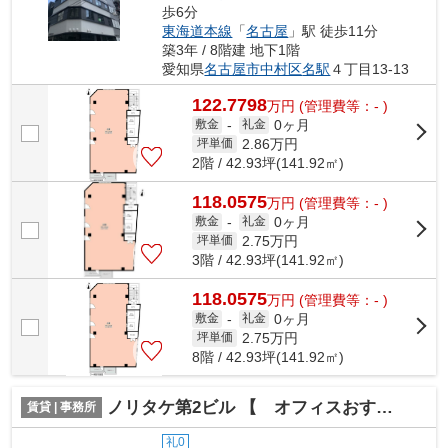
歩6分
東海道本線
「
名古屋
」駅 徒歩11分
築3年 / 8階建 地下1階
愛知県
名古屋市中村区
名駅
４丁目13-13
122.7798
万
円
(管理費等：- )
0ヶ月
敷金
-
礼金
2.86
万円
坪単価
2階 / 42.93坪(141.92㎡)
118.0575
万
円
(管理費等：- )
0ヶ月
敷金
-
礼金
2.75
万円
坪単価
3階 / 42.93坪(141.92㎡)
118.0575
万
円
(管理費等：- )
0ヶ月
敷金
-
礼金
2.75
万円
坪単価
8階 / 42.93坪(141.92㎡)
ノリタケ第2ビル 【 オフィスおすすめ 】
賃貸 | 事務所
礼0