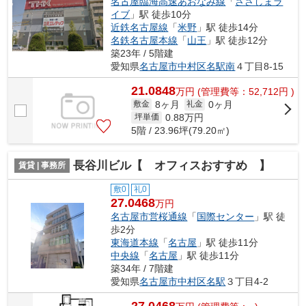
名古屋臨海高速あおなみ線
「
ささしまラ
イブ
」駅 徒歩10分
近鉄名古屋線
「
米野
」駅 徒歩14分
名鉄名古屋本線
「
山王
」駅 徒歩12分
築23年 / 5階建
愛知県
名古屋市中村区
名駅南
４丁目8-15
21.0848
万
円
(管理費等：52,712円 )
8ヶ月
0ヶ月
敷金
礼金
0.88
万円
坪単価
5階 / 23.96坪(79.20㎡)
長谷川ビル【 オフィスおすすめ 】
賃貸 | 事務所
敷0
礼0
27.0468
万円
名古屋市営桜通線
「
国際センター
」駅 徒
歩2分
東海道本線
「
名古屋
」駅 徒歩11分
中央線
「
名古屋
」駅 徒歩11分
築34年 / 7階建
愛知県
名古屋市中村区
名駅
３丁目4-2
27.0468