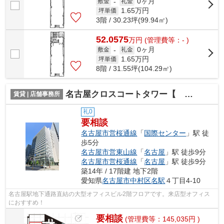
0ヶ月
敷金
-
礼金
1.65
万円
坪単価
3階 / 30.23坪(99.94㎡)
52.0575
万
円
(管理費等：- )
0ヶ月
敷金
-
礼金
1.65
万円
坪単価
8階 / 31.55坪(104.29㎡)
名古屋クロスコートタワー【 オフィスおすすめ 】
賃貸 | 店舗事務所
礼0
要相談
名古屋市営桜通線
「
国際センター
」駅 徒
歩5分
名古屋市営東山線
「
名古屋
」駅 徒歩9分
名古屋市営桜通線
「
名古屋
」駅 徒歩9分
築14年 / 17階建 地下2階
愛知県
名古屋市中村区
名駅
４丁目4-10
名古屋駅地下通路直結の大型オフィスビル2階フロアです。来店型オフィス
におすすめ！
要相談
(管理費等：145,035円 )