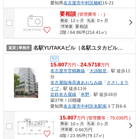
愛知県
名古屋市中村区
椿町
15-21
要相談
(管理費等：- )
12ヶ月
0ヶ月
敷金
礼金
要相談
坪単価
2階 / 64.86坪(214.41㎡)
名駅YUTAKAビル（名駅ユタカビル）【 名古屋の貸事務所・貸オフィス 】
賃貸 | 事務所
礼0
15.807
24.5718
万円～
万円
名古屋市営鶴舞線
「
大須観音
」駅 徒歩11
分
名古屋臨海高速あおなみ線
「
ささしまラ
イブ
」駅 徒歩11分
近鉄名古屋線
「
米野
」駅 徒歩16分
築37年 / 10階建
愛知県
名古屋市中村区
名駅南
３丁目6-6
15.807
万
円
(管理費等：79,035円 )
10ヶ月
0ヶ月
敷金
礼金
0.66
万円
坪単価
4階 / 23.95坪(79.17㎡)