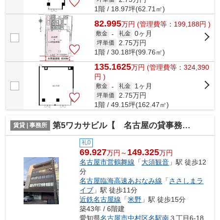
1階 / 18.97坪(62.71㎡)
82.995
万
円
(管理費等：199,188円 )
0ヶ月
敷金
-
礼金
2.75
万円
坪単価
1階 / 30.18坪(99.76㎡)
135.1625
万
円
(管理費等：324,390
円 )
1ヶ月
敷金
-
礼金
2.75
万円
坪単価
1階 / 49.15坪(162.47㎡)
第5ワカサビル【 名古屋の貸事務所・貸オフィス 】
賃貸 | 事務所
礼0
69.927
149.325
万円～
万円
名古屋市営鶴舞線
「
大須観音
」駅 徒歩12
分
名古屋臨海高速あおなみ線
「
ささしまラ
イブ
」駅 徒歩11分
近鉄名古屋線
「
米野
」駅 徒歩15分
築43年 / 6階建
愛知県
名古屋市中村区
名駅南
３丁目6-18