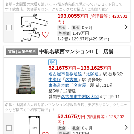
名駅～太閤通の大通り沿い♪1～2階が内階段で繋がっているセット貸しで
す！飲食店、美容系サロン、クリニックなど幅広くご相談可能☆
193.0055
万
円
(管理費等：428,901
円 )
0ヶ月
敷金
-
礼金
1.49
万円
坪単価
1-2階 / 129.97坪(429.65㎡)
中駒名駅西マンションII【 店舗系おすすめ 】
賃貸 | 店舗事務所
敷0
52.1675
135.1625
万円～
万円
名古屋市営桜通線
「
太閤通
」駅 徒歩6分
中央線
「
名古屋
」駅 徒歩6分
東海道本線
「
名古屋
」駅 徒歩11分
築5年 / 12階建
愛知県
名古屋市中村区
太閤
４丁目9-11
名駅～太閤通の大通り沿いマンション1階♪飲食店、美容系サロン、クリニッ
クなど幅広くご相談可能です！
52.1675
万
円
(管理費等：125,202
円 )
0ヶ月
敷金
-
礼金
2.75
万円
坪単価