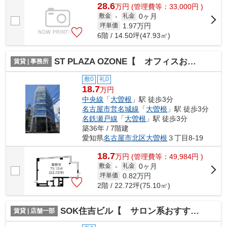
28.6
万
円
(管理費等：33,000円 )
0ヶ月
敷金
-
礼金
1.97
万円
坪単価
6階 / 14.50坪(47.93㎡)
ST PLAZA OZONE【 オフィスおすすめ 】
賃貸 | 事務所
敷0
礼0
18.7
万円
中央線
「
大曽根
」駅 徒歩3分
名古屋市営名城線
「
大曽根
」駅 徒歩3分
名鉄瀬戸線
「
大曽根
」駅 徒歩3分
築36年 / 7階建
愛知県
名古屋市北区
大曽根
３丁目8-19
18.7
万
円
(管理費等：49,984円 )
0ヶ月
敷金
-
礼金
0.82
万円
坪単価
2階 / 22.72坪(75.10㎡)
SOK住吉ビル【 サロン系おすすめ 】
賃貸 | 店舗一部