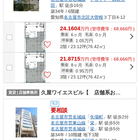
田
」駅 徒歩16分
築34年 / 6階建
愛知県
名古屋市北区
大曽根
３丁目4-12
24.1604
万
円
(管理費等：68,666円 )
6ヶ月
0ヶ月
敷金
礼金
1.05
万円
坪単価
2階 / 23.12坪(76.42㎡)
21.8715
万
円
(管理費等：68,666円 )
8ヶ月
0ヶ月
敷金
礼金
0.95
万円
坪単価
3階 / 23.12坪(76.42㎡)
久屋ワイエスビル【 店舗系おすすめ 】
賃貸 | 店舗事務所
礼0
要相談
名古屋市営名城線
「
矢場町
」駅 徒歩2分
名古屋市営東山線
「
栄
」駅 徒歩5分
名古屋市営名城線
「
栄
」駅 徒歩5分
築34年 / 10階建 地下1階