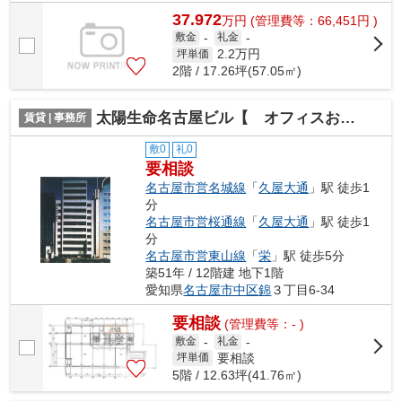
37.972
万
円
(管理費等：66,451円 )
敷金
-
礼金
-
2.2
万円
坪単価
2階 / 17.26坪(57.05㎡)
太陽生命名古屋ビル【 オフィスおすすめ 】
賃貸 | 事務所
敷0
礼0
要相談
名古屋市営名城線
「
久屋大通
」駅 徒歩1
分
名古屋市営桜通線
「
久屋大通
」駅 徒歩1
分
名古屋市営東山線
「
栄
」駅 徒歩5分
築51年 / 12階建 地下1階
愛知県
名古屋市中区
錦
３丁目6-34
要相談
(管理費等：- )
敷金
-
礼金
-
要相談
坪単価
5階 / 12.63坪(41.76㎡)