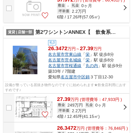
0ヶ月
敷金
-
礼金
2.2
万円
坪単価
6階 / 17.26坪(57.05㎡)
第2ワシントンANNEX【 飲食系おすすめ 】
賃貸 | 店舗一部
礼0
26.3472
27.39
万円～
万円
名古屋市営東山線
「
栄
」駅 徒歩8分
名古屋市営名城線
「
栄
」駅 徒歩8分
名古屋市営桜通線
「
丸の内
」駅 徒歩9分
築33年 / 7階建
愛知県
名古屋市中区
錦
３丁目12-30
設備が整っている居抜き物件なのですぐに始められます★飲食店利用におす
すめです♪
27.39
万
円
(管理費等：47,933円 )
249万円
0ヶ月
敷金
礼金
2.2
万円
坪単価
4階 / 12.45坪(41.15㎡)
26.3472
万
円
(管理費等：76,846円 )