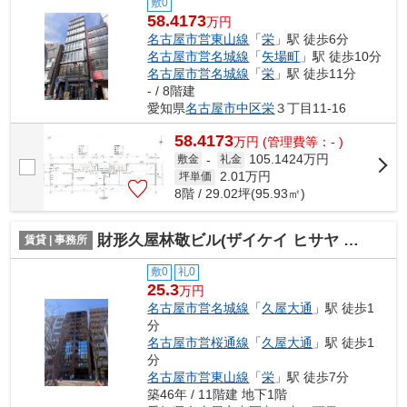
敷0
58.4173
万円
名古屋市営東山線
「
栄
」駅 徒歩6分
名古屋市営名城線
「
矢場町
」駅 徒歩10分
名古屋市営名城線
「
栄
」駅 徒歩11分
- / 8階建
愛知県
名古屋市中区
栄
３丁目11-16
58.4173
万
円
(管理費等：- )
105.1424万円
敷金
-
礼金
2.01
万円
坪単価
8階 / 29.02坪(95.93㎡)
財形久屋林敬ビル(ザイケイ ヒサヤ リンケイ ビル)【 オフィスおすすめ 】
賃貸 | 事務所
敷0
礼0
25.3
万円
名古屋市営名城線
「
久屋大通
」駅 徒歩1
分
名古屋市営桜通線
「
久屋大通
」駅 徒歩1
分
名古屋市営東山線
「
栄
」駅 徒歩7分
築46年 / 11階建 地下1階