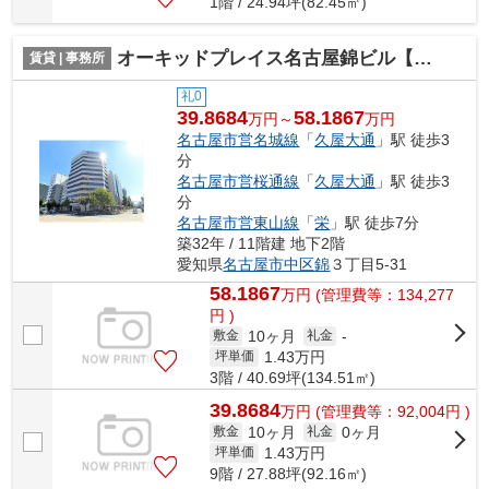
1階 / 24.94坪(82.45㎡)
オーキッドプレイス名古屋錦ビル【 オフィスおすすめ 】
賃貸 | 事務所
礼0
39.8684
58.1867
万円～
万円
名古屋市営名城線
「
久屋大通
」駅 徒歩3
分
名古屋市営桜通線
「
久屋大通
」駅 徒歩3
分
名古屋市営東山線
「
栄
」駅 徒歩7分
築32年 / 11階建 地下2階
愛知県
名古屋市中区
錦
３丁目5-31
58.1867
万
円
(管理費等：134,277
円 )
10ヶ月
敷金
礼金
-
1.43
万円
坪単価
3階 / 40.69坪(134.51㎡)
39.8684
万
円
(管理費等：92,004円 )
10ヶ月
0ヶ月
敷金
礼金
1.43
万円
坪単価
9階 / 27.88坪(92.16㎡)