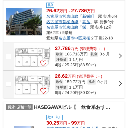
礼0
26.62
27.786
万円～
万円
名古屋市営東山線
「
新栄町
」駅 徒歩6分
名古屋市営桜通線
「
高岳
」駅 徒歩9分
名古屋市営東山線
「
栄
」駅 徒歩12分
築62年 / 9階建
愛知県
名古屋市中区
東桜
２丁目22-18
27.786
万
円
(管理費等：- )
166.716万円
0ヶ月
敷金
礼金
1.1
万円
坪単価
4階 / 25.25坪(83.50㎡)
26.62
万
円
(管理費等：- )
159.72万円
0ヶ月
敷金
礼金
1.1
万円
坪単価
6階 / 24.20坪(80.00㎡)
HASEGAWAビル【 飲食系おすすめ 】
賃貸 | 店舗一部
敷0
礼0
30.25
99
万円～
万円