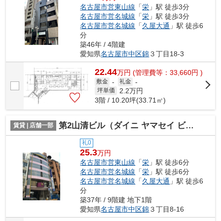
名古屋市営東山線
「
栄
」駅 徒歩3分
名古屋市営名城線
「
栄
」駅 徒歩3分
名古屋市営名城線
「
久屋大通
」駅 徒歩6
分
築46年 / 4階建
愛知県
名古屋市中区
錦
３丁目18-3
22.44
万
円
(管理費等：33,660円 )
敷金
-
礼金
-
2.2
万円
坪単価
3階 / 10.20坪(33.71㎡)
第2山清ビル（ダイニ ヤマセイ ビル）【 店舗系おすすめ 】
賃貸 | 店舗一部
礼0
25.3
万円
名古屋市営東山線
「
栄
」駅 徒歩6分
名古屋市営名城線
「
栄
」駅 徒歩6分
名古屋市営名城線
「
久屋大通
」駅 徒歩6
分
築37年 / 9階建 地下1階
愛知県
名古屋市中区
錦
３丁目8-16