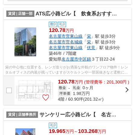
ATS広小路ビル【 飲食系おすすめ 】
賃貸 | 店舗一部
敷0
礼0
120.78
万円
名古屋市営東山線
「
栄
」駅 徒歩3分
名古屋市営名城線
「
栄
」駅 徒歩3分
名古屋市営東山線
「
伏見
」駅 徒歩9分
築46年 / 7階建
愛知県
名古屋市中区
錦
３丁目22-24
栄の中心地に位置する、レンガ造りがお洒落な外観のワンフロア物件！レン
タルオフィスの内装が残っていますがスケルトンや一部居抜きなど柔軟にご
相談可能です♪
120.78
万
円
(管理費等：201,300円 )
0ヶ月
敷金
-
礼金
1.98
万円
坪単価
4階 / 60.90坪(201.32㎡)
サンケリー広小路ビル【 名古屋の貸事務所・貸オフィス 】
賃貸 | 店舗事務所
礼0
19.965
103.268
万円～
万円