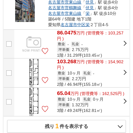
名古屋市営東山線
「
伏見
」駅 徒歩4分
名古屋市営鶴舞線
「
伏見
」駅 徒歩4分
名古屋市営東山線
「
栄
」駅 徒歩10分
築64年 / 5階建 地下1階
愛知県
名古屋市中区
栄
２丁目4-5
86.0475
万
円
(管理費等：103,257
円 )
敷金
-
礼金
-
2.75
万円
坪単価
1階 / 31.29坪(103.45㎡)
103.268
万
円
(管理費等：154,902
円 )
10ヶ月
敷金
礼金
-
2.2
万円
坪単価
2階 / 46.94坪(155.18㎡)
65.04
万
円
(管理費等：162,525円 )
10ヶ月
0ヶ月
敷金
礼金
1.32
万円
坪単価
3階 / 49.24坪(162.81㎡)
1
残り
件を表示する