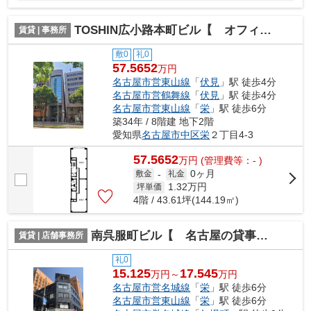
TOSHIN広小路本町ビル【 オフィスおすすめ 】
賃貸 | 事務所
敷0
礼0
57.5652
万円
名古屋市営東山線
「
伏見
」駅 徒歩4分
名古屋市営鶴舞線
「
伏見
」駅 徒歩4分
名古屋市営東山線
「
栄
」駅 徒歩6分
築34年 / 8階建 地下2階
愛知県
名古屋市中区
栄
２丁目4-3
57.5652
万
円
(管理費等：- )
0ヶ月
敷金
-
礼金
1.32
万円
坪単価
4階 / 43.61坪(144.19㎡)
南呉服町ビル【 名古屋の貸事務所・貸オフィス 】
賃貸 | 店舗事務所
礼0
15.125
17.545
万円～
万円
名古屋市営名城線
「
栄
」駅 徒歩6分
名古屋市営東山線
「
栄
」駅 徒歩6分