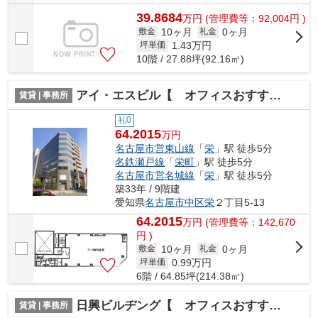
39.8684
万
円
(管理費等：92,004円 )
10ヶ月
0ヶ月
敷金
礼金
1.43
万円
坪単価
10階 / 27.88坪(92.16㎡)
アイ・エスビル【 オフィスおすすめ 】
賃貸 | 事務所
礼0
64.2015
万円
名古屋市営東山線
「
栄
」駅 徒歩5分
名鉄瀬戸線
「
栄町
」駅 徒歩5分
名古屋市営名城線
「
栄
」駅 徒歩5分
築33年 / 9階建
愛知県
名古屋市中区
栄
２丁目5-13
64.2015
万
円
(管理費等：142,670
円 )
10ヶ月
0ヶ月
敷金
礼金
0.99
万円
坪単価
6階 / 64.85坪(214.38㎡)
日興ビルヂング【 オフィスおすすめ 】
賃貸 | 事務所