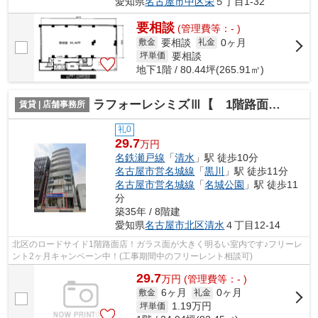
愛知県
名古屋市中区
栄
５丁目1-32
要相談
(管理費等：- )
要相談
0ヶ月
敷金
礼金
要相談
坪単価
地下1階 / 80.44坪(265.91㎡)
ラフォーレシミズⅢ【 1階路面店 】
賃貸 | 店舗事務所
礼0
29.7
万円
名鉄瀬戸線
「
清水
」駅 徒歩10分
名古屋市営名城線
「
黒川
」駅 徒歩11分
名古屋市営名城線
「
名城公園
」駅 徒歩11
分
築35年 / 8階建
愛知県
名古屋市北区
清水
４丁目12-14
北区のロードサイド1階路面店！ガラス面が大きく明るい室内です♪フリーレ
ント2ヶ月キャンペーン中！(工事期間中のフリーレント相談可)
29.7
万
円
(管理費等：- )
6ヶ月
0ヶ月
敷金
礼金
1.19
万円
坪単価