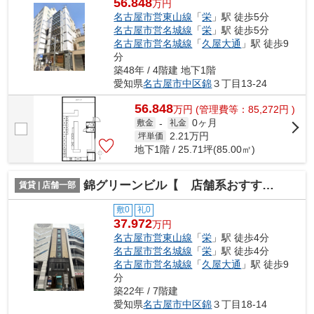
56.848
万円
名古屋市営東山線
「
栄
」駅 徒歩5分
名古屋市営名城線
「
栄
」駅 徒歩5分
名古屋市営名城線
「
久屋大通
」駅 徒歩9
分
築48年 / 4階建 地下1階
愛知県
名古屋市中区
錦
３丁目13-24
56.848
万
円
(管理費等：85,272円 )
0ヶ月
敷金
-
礼金
2.21
万円
坪単価
地下1階 / 25.71坪(85.00㎡)
錦グリーンビル【 店舗系おすすめ 】
賃貸 | 店舗一部
敷0
礼0
37.972
万円
名古屋市営東山線
「
栄
」駅 徒歩4分
名古屋市営名城線
「
栄
」駅 徒歩4分
名古屋市営名城線
「
久屋大通
」駅 徒歩9
分
築22年 / 7階建
愛知県
名古屋市中区
錦
３丁目18-14