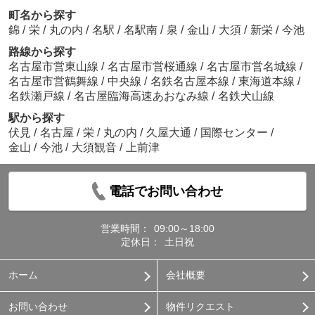
町名から探す
錦
/
栄
/
丸の内
/
名駅
/
名駅南
/
泉
/
金山
/
大須
/
新栄
/
今池
路線から探す
名古屋市営東山線
/
名古屋市営桜通線
/
名古屋市営名城線
/
名古屋市営鶴舞線
/
中央線
/
名鉄名古屋本線
/
東海道本線
/
名鉄瀬戸線
/
名古屋臨海高速あおなみ線
/
名鉄犬山線
駅から探す
伏見
/
名古屋
/
栄
/
丸の内
/
久屋大通
/
国際センター
/
金山
/
今池
/
大須観音
/
上前津
電話でお問い合わせ
営業時間：
09:00～18:00
定休日：
土日祝
ホーム
会社概要
お問い合わせ
物件リクエスト