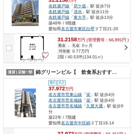
31.2158
万円
名鉄瀬戸線
「
尼ケ坂
」駅 徒歩7分
名鉄瀬戸線
「
清水
」駅 徒歩11分
名鉄瀬戸線
「
東大手
」駅 徒歩13分
築48年 / 9階建
愛知県
名古屋市東区
白壁
３丁目21-20
31.2158
万
円
(管理費等：66,891円 )
0ヶ月
敷金
-
礼金
0.77
万円
坪単価
2階 / 40.53坪(134.01㎡)
錦グリーンビル【 飲食系おすすめ 】
賃貸 | 店舗一部
敷0
礼0
37.972
万円
名古屋市営東山線
「
栄
」駅 徒歩4分
名古屋市営名城線
「
栄
」駅 徒歩4分
名古屋市営名城線
「
久屋大通
」駅 徒歩9
分
築22年 / 7階建
愛知県
名古屋市中区
錦
３丁目18-14
37.972
万
円
(管理費等：66,451円 )