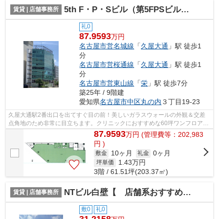
5th F・P・Sビル（第5FPSビル）【 オフィスおすすめ 】
賃貸 | 店舗事務所
礼0
87.9593
万円
名古屋市営名城線
「
久屋大通
」駅 徒歩1
分
名古屋市営桜通線
「
久屋大通
」駅 徒歩1
分
名古屋市営東山線
「
栄
」駅 徒歩7分
築25年 / 9階建
愛知県
名古屋市中区
丸の内
３丁目19-23
久屋大通駅2番出口を出てすぐ目の前！美しいガラスウォールの外観＆交差
点角地のため非常に目立ちます。クリニックにおすすめな60坪ワンフロア！
（※事務所利用の場合は普通借家契約3年...
87.9593
万
円
(管理費等：202,983
円 )
10ヶ月
0ヶ月
敷金
礼金
1.43
万円
坪単価
3階 / 61.51坪(203.37㎡)
NTビル白壁【 店舗系おすすめ 】
賃貸 | 店舗事務所
敷0
礼0