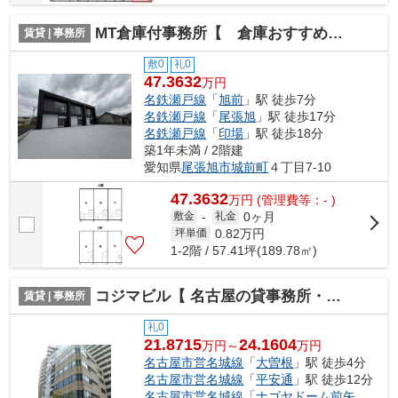
MT倉庫付事務所【 倉庫おすすめ 】
賃貸 | 事務所
敷0
礼0
47.3632
万円
名鉄瀬戸線
「
旭前
」駅 徒歩7分
名鉄瀬戸線
「
尾張旭
」駅 徒歩17分
名鉄瀬戸線
「
印場
」駅 徒歩18分
築1年未満 / 2階建
愛知県
尾張旭市
城前町
４丁目7-10
47.3632
万
円
(管理費等：- )
0ヶ月
敷金
-
礼金
0.82
万円
坪単価
1-2階 / 57.41坪(189.78㎡)
コジマビル【 名古屋の貸事務所・貸オフィス 】
賃貸 | 事務所
礼0
21.8715
24.1604
万円～
万円
名古屋市営名城線
「
大曽根
」駅 徒歩4分
名古屋市営名城線
「
平安通
」駅 徒歩12分
名古屋市営名城線
「
ナゴヤドーム前矢