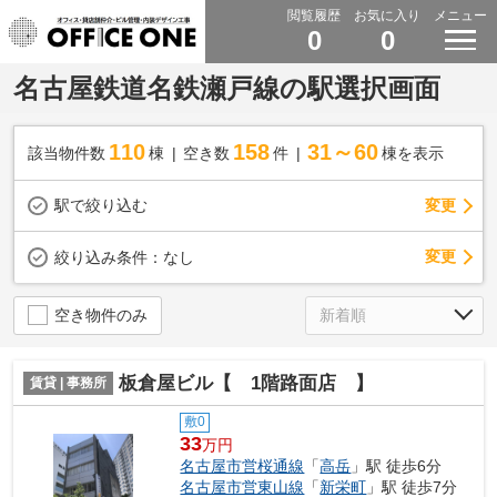
閲覧履歴
お気に入り
メニュー
0
0
名古屋鉄道名鉄瀬戸線の駅選択画面
110
158
31～60
該当物件数
棟
空き数
件
棟を表示
駅で絞り込む
変更
変更
絞り込み条件：
なし
空き物件のみ
板倉屋ビル【 1階路面店 】
賃貸 | 事務所
敷0
33
万円
名古屋市営桜通線
「
高岳
」駅 徒歩6分
名古屋市営東山線
「
新栄町
」駅 徒歩7分