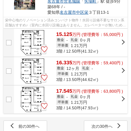
名古屋市営名城線
「
矢場町
」駅 徒歩9分
築68年 / -
愛知県
名古屋市中区
栄
３丁目13-1
栄中心地のリノベーション済みコンパクト物件！水回り設備不要なサロン系
店舗おすすめ♪（室内に水回り設備はありません。エレベーターが無いため階
段での昇り降りとなります。）
15.125
万
円
(管理費等：55,000円 )
0ヶ月
敷金
-
礼金
1.21
万円
坪単価
3階 / 12.50坪(41.32㎡)
16.335
万
円
(管理費等：59,400円 )
12ヶ月
敷金
礼金
-
1.21
万円
坪単価
3階 / 13.50坪(44.62㎡)
17.545
万
円
(管理費等：63,800円 )
0ヶ月
敷金
-
礼金
1.21
万円
坪単価
3階 / 14.50坪(47.93㎡)
前の30件へ
次の30件へ