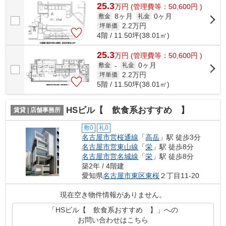
25.3
万
円
(管理費等：50,600円 )
8ヶ月
0ヶ月
敷金
礼金
2.2
万円
坪単価
4階 / 11.50坪(38.01㎡)
25.3
万
円
(管理費等：50,600円 )
0ヶ月
敷金
-
礼金
2.2
万円
坪単価
5階 / 11.50坪(38.01㎡)
HSビル【 飲食系おすすめ 】
賃貸 | 店舗事務所
敷0
礼0
名古屋市営桜通線
「
高岳
」駅 徒歩3分
名古屋市営東山線
「
栄
」駅 徒歩8分
名古屋市営名城線
「
栄
」駅 徒歩8分
築2年 / 4階建
愛知県
名古屋市東区
東桜
２丁目11-20
現在空き物件情報がありません。
「HSビル【 飲食系おすすめ 】」への
お問い合わせはこちら