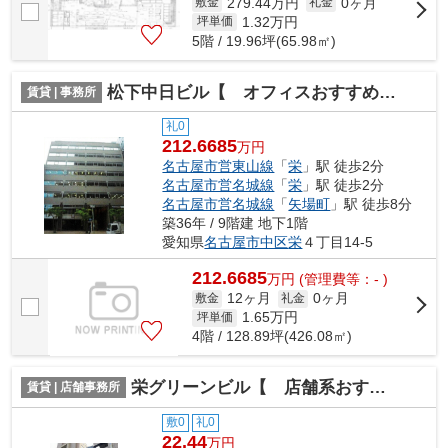
279.44万円
0ヶ月
敷金
礼金
1.32
万円
坪単価
5階 / 19.96坪(65.98㎡)
松下中日ビル【 オフィスおすすめ 】
賃貸 | 事務所
礼0
212.6685
万円
名古屋市営東山線
「
栄
」駅 徒歩2分
名古屋市営名城線
「
栄
」駅 徒歩2分
名古屋市営名城線
「
矢場町
」駅 徒歩8分
築36年 / 9階建 地下1階
愛知県
名古屋市中区
栄
４丁目14-5
212.6685
万
円
(管理費等：- )
12ヶ月
0ヶ月
敷金
礼金
1.65
万円
坪単価
4階 / 128.89坪(426.08㎡)
栄グリーンビル【 店舗系おすすめ 】
賃貸 | 店舗事務所
敷0
礼0
22.44
万円