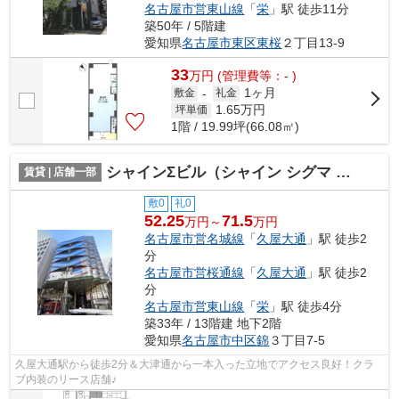
名古屋市営東山線
「
栄
」駅 徒歩11分
築50年 / 5階建
愛知県
名古屋市東区
東桜
２丁目13-9
33
万
円
(管理費等：- )
1ヶ月
敷金
-
礼金
1.65
万円
坪単価
1階 / 19.99坪(66.08㎡)
シャインΣビル（シャイン シグマ ビル）【 飲食系おすすめ 】
賃貸 | 店舗一部
敷0
礼0
52.25
71.5
万円～
万円
名古屋市営名城線
「
久屋大通
」駅 徒歩2
分
名古屋市営桜通線
「
久屋大通
」駅 徒歩2
分
名古屋市営東山線
「
栄
」駅 徒歩4分
築33年 / 13階建 地下2階
愛知県
名古屋市中区
錦
３丁目7-5
久屋大通駅から徒歩2分＆大津通から一本入った立地でアクセス良好！クラ
ブ内装のリース店舗♪