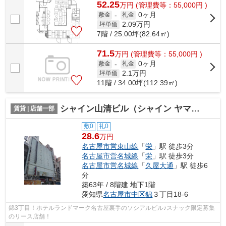
52.25
万
円
(管理費等：55,000円 )
0ヶ月
敷金
-
礼金
2.09
万円
坪単価
7階 / 25.00坪(82.64㎡)
71.5
万
円
(管理費等：55,000円 )
0ヶ月
敷金
-
礼金
2.1
万円
坪単価
11階 / 34.00坪(112.39㎡)
シャイン山清ビル（シャイン ヤマセイ ビル）【 飲食系おすすめ 】
賃貸 | 店舗一部
敷0
礼0
28.6
万円
名古屋市営東山線
「
栄
」駅 徒歩3分
名古屋市営名城線
「
栄
」駅 徒歩3分
名古屋市営名城線
「
久屋大通
」駅 徒歩6
分
築63年 / 8階建 地下1階
愛知県
名古屋市中区
錦
３丁目18-6
錦3丁目！ホテルランドマーク名古屋裏手のソシアルビル♪スナック限定募集
のリース店舗！