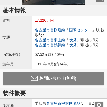
基本情報
賃料
17.226万円
名古屋市営桜通線
「
国際センター
」駅 徒
歩6分
交通
名古屋市営東山線
「
伏見
」駅 徒歩9分
名古屋市営鶴舞線
「
伏見
」駅 徒歩9分
面積(坪数)
57.52㎡(17.40坪)
築年月
1992年 8月(築34年)
お問い合わせ(無料)
物件概要
愛知県
名古屋市中村区
名駅
５丁目2
所在地