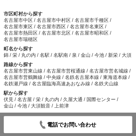
市区町村から探す
名古屋市中区
/
名古屋市中村区
/
名古屋市千種区
/
名古屋市東区
/
名古屋市西区
/
名古屋市名東区
/
名古屋市熱田区
/
名古屋市北区
/
名古屋市昭和区
/
名古屋市瑞穂区
町名から探す
錦
/
栄
/
丸の内
/
名駅
/
名駅南
/
泉
/
金山
/
今池
/
新栄
/
大須
路線から探す
名古屋市営東山線
/
名古屋市営桜通線
/
名古屋市営名城線
/
名古屋市営鶴舞線
/
中央線
/
名鉄名古屋本線
/
東海道本線
/
名鉄瀬戸線
/
名古屋臨海高速あおなみ線
/
名鉄犬山線
駅から探す
伏見
/
名古屋
/
栄
/
丸の内
/
久屋大通
/
国際センター
/
金山
/
今池
/
大須観音
/
上前津
電話でお問い合わせ