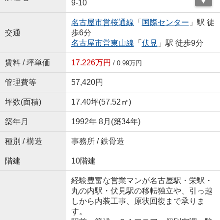
9-10
名古屋市営桜通線
「
国際センター
」駅 徒
交通
歩6分
名古屋市営東山線
「
伏見
」駅 徒歩9分
賃料 / 坪単価
17.226万円
/ 0.99万円
管理費等
57,420円
坪数(面積)
17.40坪(57.52㎡)
築年月
1992年 8月(築34年)
種別 / 構造
事務所 / 鉄骨造
階建
10階建
経験豊富な営業マンが名古屋駅・栄駅・
丸の内駅・伏見駅の移転独立や、引っ越
しから内装工事、原状回復まで承りま
す。