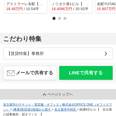
アストラーレ名駅【 オフィスおすすめ 】
ノリタケ第1ビル【 オフィスおすすめ 】
18.48
万
円
/ 10.54坪
18.4096
万
円
/ 20.92坪
15.807
万
円
こだわり特集
【賃貸特集】事務所
メールで共有する
LINEで共有する
ページトップへ
名古屋市のテナント・貸店舗・オフィス｜株式会社OFFICE ONE（オフィスワ
ン）
>
(事業用(賃貸))地域から探す
>
名古屋市中村区
>
錦通KDビル【 名古屋
の貸事務所・貸オフィス 】