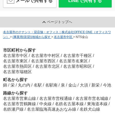
メールで共有する
LINEで共有する
ページトップへ
名古屋市のテナント・貸店舗・オフィス｜株式会社OFFICE ONE（オフィスワ
ン）
>
(事業用(賃貸))地域から探す
>
名古屋市中区
>
NTS金山
市区町村から探す
名古屋市中区
/
名古屋市中村区
/
名古屋市千種区
/
名古屋市東区
/
名古屋市西区
/
名古屋市名東区
/
名古屋市熱田区
/
名古屋市北区
/
名古屋市昭和区
/
名古屋市瑞穂区
町名から探す
錦
/
栄
/
丸の内
/
名駅
/
名駅南
/
泉
/
金山
/
大須
/
新栄
/
今池
路線から探す
名古屋市営東山線
/
名古屋市営桜通線
/
名古屋市営名城線
/
名古屋市営鶴舞線
/
中央線
/
名鉄名古屋本線
/
東海道本線
/
名鉄瀬戸線
/
名古屋臨海高速あおなみ線
/
名鉄犬山線