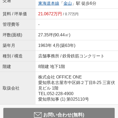
交通
東海道本線
「
金山
」駅 徒歩6分
賃料 / 坪単価
21.0672万円
/ 0.77万円
管理費等
-
坪数(面積)
27.35坪(90.44㎡)
築年月
1963年 4月(築63年)
種別 / 構造
店舗事務所 / 鉄骨鉄筋コンクリート
階建
8階建 地下1階
株式会社 OFFICE ONE
愛知県名古屋市中区錦２丁目8-25 三富伏
取扱会社
見ビル 1階
TEL:052-228-4900
愛知県知事 (1) 第025110号
お問い合わせ(無料)