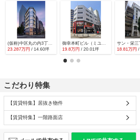
(仮称)中区丸の内3丁目プロジェクト【 サロン系おすすめ 】
御幸本町ビル（ミユキホンマチ ビル）【 オフィスおすすめ 】
23.287
万
円
/ 14.60坪
19.8
万
円
/ 20.01坪
18.81
万
円
こだわり特集
【賃貸特集】居抜き物件
【賃貸特集】一階路面店