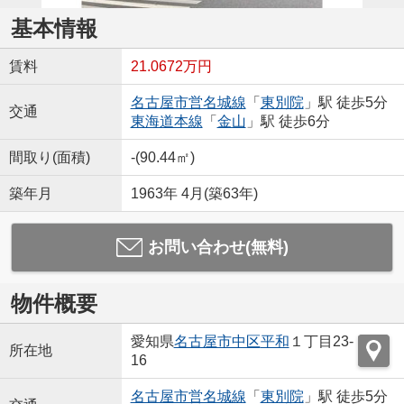
基本情報
賃料
21.0672万円
名古屋市営名城線
「
東別院
」駅 徒歩5分
交通
東海道本線
「
金山
」駅 徒歩6分
間取り(面積)
-(90.44㎡)
築年月
1963年 4月(築63年)
お問い合わせ(無料)
物件概要
愛知県
名古屋市中区
平和
１丁目23-
所在地
16
名古屋市営名城線
「
東別院
」駅 徒歩5分