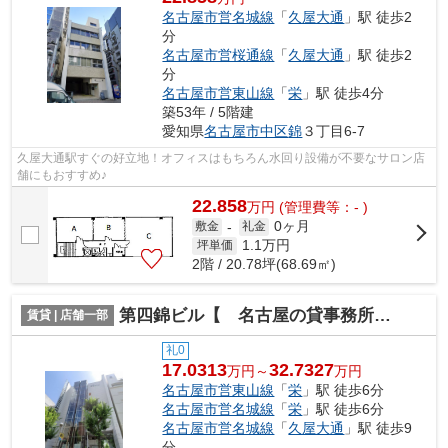
名古屋市営名城線
「
久屋大通
」駅 徒歩2
分
名古屋市営桜通線
「
久屋大通
」駅 徒歩2
分
名古屋市営東山線
「
栄
」駅 徒歩4分
築53年 / 5階建
愛知県
名古屋市中区
錦
３丁目6-7
久屋大通駅すぐの好立地！オフィスはもちろん水回り設備が不要なサロン店
舗にもおすすめ♪
22.858
万
円
(管理費等：- )
0ヶ月
敷金
-
礼金
1.1
万円
坪単価
2階 / 20.78坪(68.69㎡)
第四錦ビル【 名古屋の貸事務所・貸オフィス 】
賃貸 | 店舗一部
礼0
17.0313
32.7327
万円～
万円
名古屋市営東山線
「
栄
」駅 徒歩6分
名古屋市営名城線
「
栄
」駅 徒歩6分
名古屋市営名城線
「
久屋大通
」駅 徒歩9
分