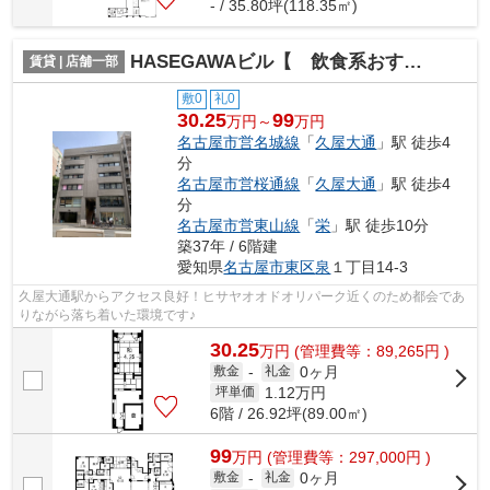
- / 35.80坪(118.35㎡)
HASEGAWAビル【 飲食系おすすめ 】
賃貸 | 店舗一部
敷0
礼0
30.25
99
万円～
万円
名古屋市営名城線
「
久屋大通
」駅 徒歩4
分
名古屋市営桜通線
「
久屋大通
」駅 徒歩4
分
名古屋市営東山線
「
栄
」駅 徒歩10分
築37年 / 6階建
愛知県
名古屋市東区
泉
１丁目14-3
久屋大通駅からアクセス良好！ヒサヤオオドオリパーク近くのため都会であ
りながら落ち着いた環境です♪
30.25
万
円
(管理費等：89,265円 )
0ヶ月
敷金
-
礼金
1.12
万円
坪単価
6階 / 26.92坪(89.00㎡)
99
万
円
(管理費等：297,000円 )
0ヶ月
敷金
-
礼金