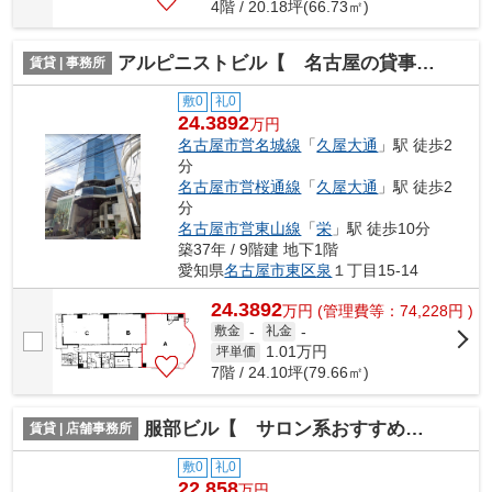
4階 / 20.18坪(66.73㎡)
アルピニストビル【 名古屋の貸事務所・貸オフィス 】
賃貸 | 事務所
敷0
礼0
24.3892
万円
名古屋市営名城線
「
久屋大通
」駅 徒歩2
分
名古屋市営桜通線
「
久屋大通
」駅 徒歩2
分
名古屋市営東山線
「
栄
」駅 徒歩10分
築37年 / 9階建 地下1階
愛知県
名古屋市東区
泉
１丁目15-14
24.3892
万
円
(管理費等：74,228円 )
敷金
-
礼金
-
1.01
万円
坪単価
7階 / 24.10坪(79.66㎡)
服部ビル【 サロン系おすすめ 】
賃貸 | 店舗事務所
敷0
礼0
22.858
万円