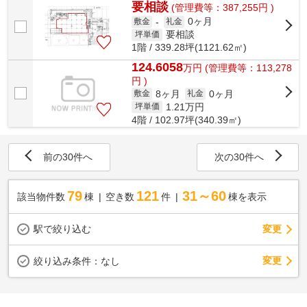
要相談
(管理費等：387,255円 )
0ヶ月
敷金
-
礼金
要相談
坪単価
1階 / 339.28坪(1121.62㎡)
124.6058
万
円
(管理費等：113,278
円 )
8ヶ月
0ヶ月
敷金
礼金
1.21
万円
坪単価
4階 / 102.97坪(340.39㎡)
前の30件へ
次の30件へ
79
121
31～60
該当物件数
棟
空き数
件
棟を表示
駅で絞り込む
変更
変更
絞り込み条件：
なし