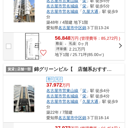
名古屋市営東山線
「
栄
」駅 徒歩5分
名古屋市営名城線
「
栄
」駅 徒歩5分
名古屋市営名城線
「
久屋大通
」駅 徒歩9
分
築48年 / 4階建 地下1階
愛知県
名古屋市中区
錦
３丁目13-24
56.848
万
円
(管理費等：85,272円 )
0ヶ月
敷金
-
礼金
2.21
万円
坪単価
地下1階 / 25.71坪(85.00㎡)
錦グリーンビル【 店舗系おすすめ 】
賃貸 | 店舗一部
敷0
礼0
37.972
万円
名古屋市営東山線
「
栄
」駅 徒歩4分
名古屋市営名城線
「
栄
」駅 徒歩4分
名古屋市営名城線
「
久屋大通
」駅 徒歩9
分
築22年 / 7階建
愛知県
名古屋市中区
錦
３丁目18-14