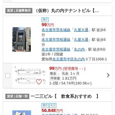
（仮称）丸の内テナントビル【 飲食系おすすめ 】
賃貸 | 店舗事務所
敷0
99
万円
名古屋市営名城線
「
久屋大通
」駅 徒歩6
分
名古屋市営桜通線
「
久屋大通
」駅 徒歩6
分
名古屋市営桜通線
「
丸の内
」駅 徒歩9分
築1年 / 2階建
愛知県
名古屋市中区
丸の内
３丁目1068-1
99
万
円
(管理費等：- )
1ヶ月
敷金
-
礼金
1.81
万円
坪単価
1-2階 / 54.74坪(180.98㎡)
一二三ビル【 飲食系おすすめ 】
賃貸 | 店舗一部
敷0
礼0
56.848
万円