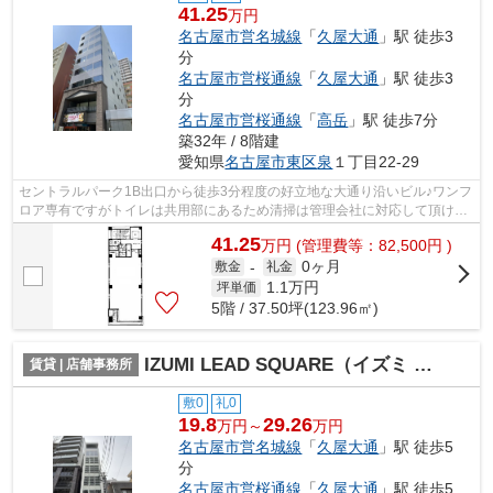
41.25
万円
名古屋市営名城線
「
久屋大通
」駅 徒歩3
分
名古屋市営桜通線
「
久屋大通
」駅 徒歩3
分
名古屋市営桜通線
「
高岳
」駅 徒歩7分
築32年 / 8階建
愛知県
名古屋市東区
泉
１丁目22-29
セントラルパーク1B出口から徒歩3分程度の好立地な大通り沿いビル♪ワンフ
ロア専有ですがトイレは共用部にあるため清掃は管理会社に対応して頂けま
す。
41.25
万
円
(管理費等：82,500円 )
0ヶ月
敷金
-
礼金
1.1
万円
坪単価
5階 / 37.50坪(123.96㎡)
IZUMI LEAD SQUARE（イズミ リード スクエア）【 店舗系おすすめ 】
賃貸 | 店舗事務所
敷0
礼0
19.8
29.26
万円～
万円
名古屋市営名城線
「
久屋大通
」駅 徒歩5
分
名古屋市営桜通線
「
久屋大通
」駅 徒歩5