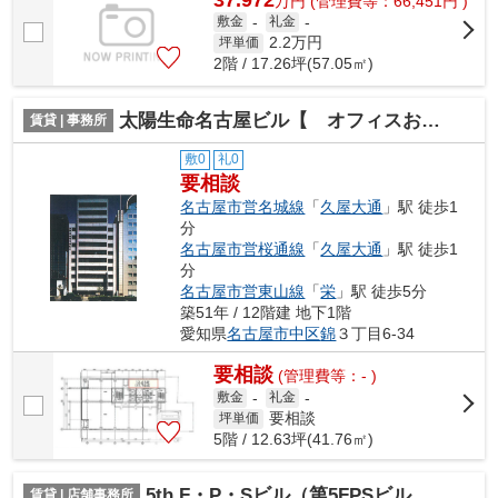
37.972
万
円
(管理費等：66,451円 )
敷金
-
礼金
-
2.2
万円
坪単価
2階 / 17.26坪(57.05㎡)
太陽生命名古屋ビル【 オフィスおすすめ 】
賃貸 | 事務所
敷0
礼0
要相談
名古屋市営名城線
「
久屋大通
」駅 徒歩1
分
名古屋市営桜通線
「
久屋大通
」駅 徒歩1
分
名古屋市営東山線
「
栄
」駅 徒歩5分
築51年 / 12階建 地下1階
愛知県
名古屋市中区
錦
３丁目6-34
要相談
(管理費等：- )
敷金
-
礼金
-
要相談
坪単価
5階 / 12.63坪(41.76㎡)
5th F・P・Sビル（第5FPSビル）【 オフィスおすすめ 】
賃貸 | 店舗事務所