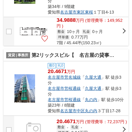
分
築34年 / 9階建
愛知県
名古屋市東区
東桜
１丁目4-13
34.9888
万
円
(管理費等：149,952
円 )
10ヶ月
0ヶ月
敷金
礼金
0.77
万円
坪単価
7階 / 45.44坪(150.23㎡)
第2リックスビル【 名古屋の貸事務所・貸オフィス 】
賃貸 | 事務所
敷0
礼0
20.4671
万円
名古屋市営名城線
「
久屋大通
」駅 徒歩3
分
名古屋市営桜通線
「
久屋大通
」駅 徒歩3
分
名古屋市営桜通線
「
丸の内
」駅 徒歩10分
築23年 / 8階建
愛知県
名古屋市中区
丸の内
３丁目17-28
20.4671
万
円
(管理費等：72,237円 )
敷金
-
礼金
-