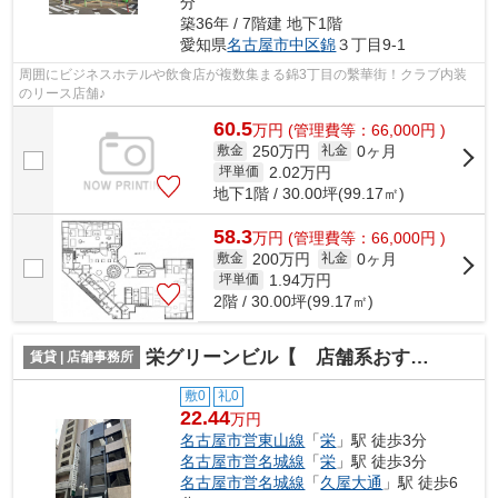
分
築36年 / 7階建 地下1階
愛知県
名古屋市中区
錦
３丁目9-1
周囲にビジネスホテルや飲食店が複数集まる錦3丁目の繫華街！クラブ内装
のリース店舗♪
60.5
万
円
(管理費等：66,000円 )
250万円
0ヶ月
敷金
礼金
2.02
万円
坪単価
地下1階 / 30.00坪(99.17㎡)
58.3
万
円
(管理費等：66,000円 )
200万円
0ヶ月
敷金
礼金
1.94
万円
坪単価
2階 / 30.00坪(99.17㎡)
栄グリーンビル【 店舗系おすすめ 】
賃貸 | 店舗事務所
敷0
礼0
22.44
万円
名古屋市営東山線
「
栄
」駅 徒歩3分
名古屋市営名城線
「
栄
」駅 徒歩3分
名古屋市営名城線
「
久屋大通
」駅 徒歩6