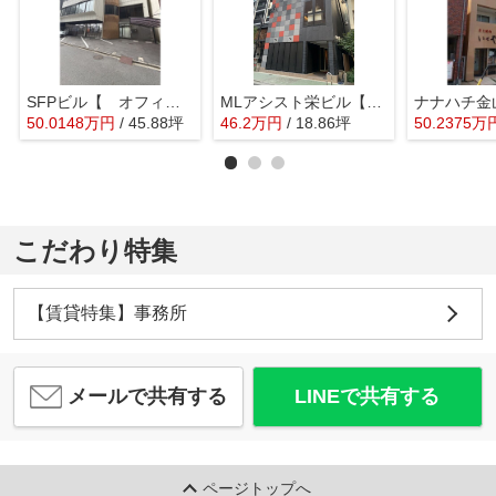
SFPビル【 オフィスおすすめ 】
MLアシスト栄ビル【 名古屋の貸事務所・貸オフィス 】
50.0148
万
円
/ 45.88坪
46.2
万
円
/ 18.86坪
50.2375
万
こだわり特集
【賃貸特集】事務所
メールで共有する
LINEで共有する
ページトップへ