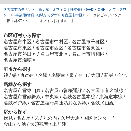
名古屋市のテナント・貸店舗・オフィス｜株式会社OFFICE ONE（オフィスワ
ン）
>
(事業用(賃貸))地域から探す
>
名古屋市中区
>
アーク錦ビルディング
（旧：錦KTビル）【 オフィスおすすめ 】
市区町村から探す
名古屋市中区
/
名古屋市中村区
/
名古屋市千種区
/
名古屋市東区
/
名古屋市西区
/
名古屋市名東区
/
名古屋市熱田区
/
名古屋市北区
/
名古屋市昭和区
/
名古屋市瑞穂区
町名から探す
錦
/
栄
/
丸の内
/
名駅
/
名駅南
/
泉
/
金山
/
大須
/
新栄
/
今池
路線から探す
名古屋市営東山線
/
名古屋市営桜通線
/
名古屋市営名城線
/
名古屋市営鶴舞線
/
中央線
/
名鉄名古屋本線
/
東海道本線
/
名鉄瀬戸線
/
名古屋臨海高速あおなみ線
/
名鉄犬山線
駅から探す
伏見
/
名古屋
/
栄
/
丸の内
/
久屋大通
/
国際センター
/
金山
/
今池
/
大須観音
/
上前津