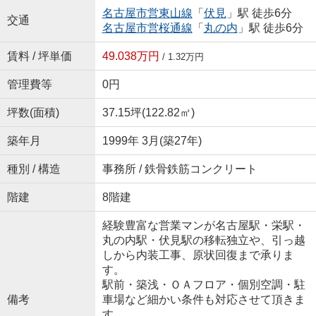
名古屋市営東山線
「
伏見
」駅 徒歩6分
交通
名古屋市営桜通線
「
丸の内
」駅 徒歩6分
賃料 / 坪単価
49.038万円
/ 1.32万円
管理費等
0円
坪数(面積)
37.15坪(122.82㎡)
築年月
1999年 3月(築27年)
種別 / 構造
事務所 / 鉄骨鉄筋コンクリート
階建
8階建
経験豊富な営業マンが名古屋駅・栄駅・
丸の内駅・伏見駅の移転独立や、引っ越
しから内装工事、原状回復まで承りま
す。
駅前・築浅・ＯＡフロア・個別空調・駐
備考
車場など細かい条件も対応させて頂きま
す。