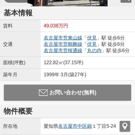
基本情報
賃料
49.038万円
名古屋市営東山線
「
伏見
」駅 徒歩6分
交通
名古屋市営鶴舞線
「
伏見
」駅 徒歩6分
名古屋市営桜通線
「
丸の内
」駅 徒歩6分
面積(坪数)
122.82㎡(37.15坪)
築年月
1999年 3月(築27年)
お問い合わせ(無料)
物件概要
所在地
愛知県
名古屋市中区
錦
１丁目5-24